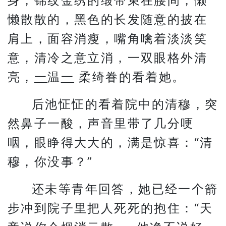
身，锦纹金绣的缎带束在腰间，懒
懒散散的，黑色的长发随意的披在
肩上，面容消瘦，嘴角噙着淡淡笑
意，清冷之意立消，一双眼格外清
亮，
一
温
一
柔绮眷的看着她。
后池怔怔的看着院中的清穆，突
然鼻子一酸，声音里带了几分哽
咽，眼睁得大大的，满是惊喜：“清
穆，你没事？”
还未等青年回答，她已经一个箭
步冲到院子里把人死死的抱住：“天