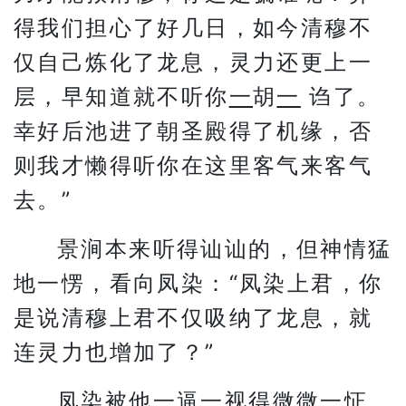
得我们担心了好几日，如今清穆不
仅自己炼化了龙息，灵力还更上一
层，早知道就不听你
一
胡
一
诌了。
幸好后池进了朝圣殿得了机缘，否
则我才懒得听你在这里客气来客气
去。”
景涧本来听得讪讪的，但神情猛
地一愣，看向凤染：“凤染上君，你
是说清穆上君不仅吸纳了龙息，就
连灵力也增加了？”
凤染被他
一
逼
一
视得微微一怔，