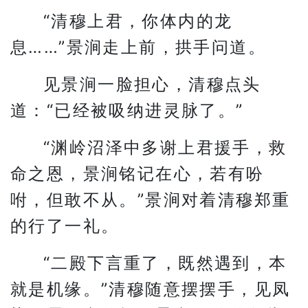
“清穆上君，你体内的龙
息……”景涧走上前，拱手问道。
见景涧一脸担心，清穆点头
道：“已经被吸纳进灵脉了。”
“渊岭沼泽中多谢上君援手，救
命之恩，景涧铭记在心，若有吩
咐，但敢不从。”景涧对着清穆郑重
的行了一礼。
“二殿下言重了，既然遇到，本
就是机缘。”清穆随意摆摆手，见凤