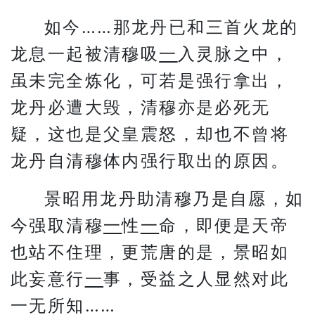
如今……那龙丹已和三首火龙的
龙息一起被清穆吸
一
入灵脉之中，
虽未完全炼化，可若是强行拿出，
龙丹必遭大毁，清穆亦是必死无
疑，这也是父皇震怒，却也不曾将
龙丹自清穆体内强行取出的原因。
景昭用龙丹助清穆乃是自愿，如
今强取清穆
一
性
一
命，即便是天帝
也站不住理，更荒唐的是，景昭如
此妄意行
一
事，受益之人显然对此
一无所知……