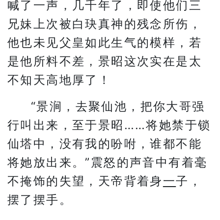
喊了一声，几千年了，即使他们三
兄妹上次被白玦真神的残念所伤，
他也未见父皇如此生气的模样，若
是他所料不差，景昭这次实在是太
不知天高地厚了！
“景涧，去聚仙池，把你大哥强
行叫出来，至于景昭……将她禁于锁
仙塔中，没有我的吩咐，谁都不能
将她放出来。”震怒的声音中有着毫
不掩饰的失望，天帝背着身
一
子，
摆了摆手。