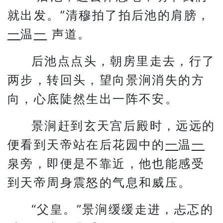
就出发。”清穆拍了拍后池的肩膀，
一
温
一
声道。
后池点点头，朝房里走去，行了
两步，转回头，望向景涧消失的方
向，心底陡然生出一阵不安。
景涧赶到玄天宫后殿时，远远的
便看到天帝站在后花园中的
一
温
一
泉旁，即便是不靠近，他也能感受
到天帝周身震怒的气息和威压。
“父皇。”景涧缓缓走进，忐忑的