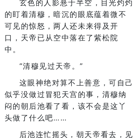
玄色的人影悬于半空，目光灼灼
的盯着清穆，暗沉的眼底蕴着微不
可见的惊怒，两人还未来得及开
口，天帝已从空中落在了紫松院
中。
“清穆见过天帝。”
这眼神绝对算不上善意，可自己
似乎没做过冒犯天宫的事，清穆纳
闷的朝后池看了看，该不会是这丫
头做了什么吧……
后池连忙摇头，朝天帝看去，见