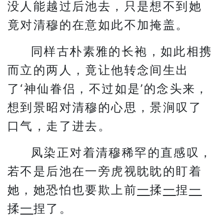
没人能越过后池去，只是想不到她
竟对清穆的在意如此不加掩盖。
同样古朴素雅的长袍，如此相携
而立的两人，竟让他转念间生出
了‘神仙眷侣，不过如是’的念头来，
想到景昭对清穆的心思，景涧叹了
口气，走了进去。
凤染正对着清穆稀罕的直感叹，
若不是后池在一旁虎视眈眈的盯着
她，她恐怕也要欺上前
一
揉
一
捏
一
揉
一
捏了。