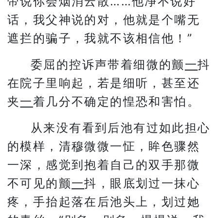
帝说你会烟消云散……他净不说好
话，我父神说的对，他就是个嘴无
遮拦的骗子，我就不该相信他！”
委屈的控诉声带着细微的颤
一
抖
在院子里响起，若是细听，甚至还
夹
一
着几分不确定的惶恐和害怕。
从来没有看到后池有过如此担心
的模样，清穆微微一怔，眸色骤然
一深，感觉到抱着自己的双手那微
不可见的颤
一
抖，眼底划过一抹心
疼，手抬起落在后池头上，划过她