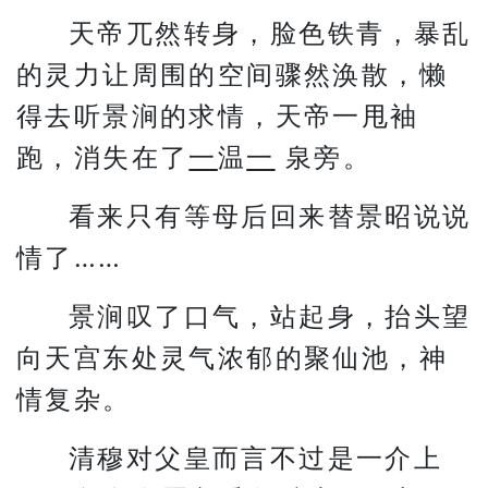
天帝兀然转身，脸色铁青，暴乱
的灵力让周围的空间骤然涣散，懒
得去听景涧的求情，天帝一甩袖
跑，消失在了
一
温
一
泉旁。
看来只有等母后回来替景昭说说
情了……
景涧叹了口气，站起身，抬头望
向天宫东处灵气浓郁的聚仙池，神
情复杂。
清穆对父皇而言不过是一介上