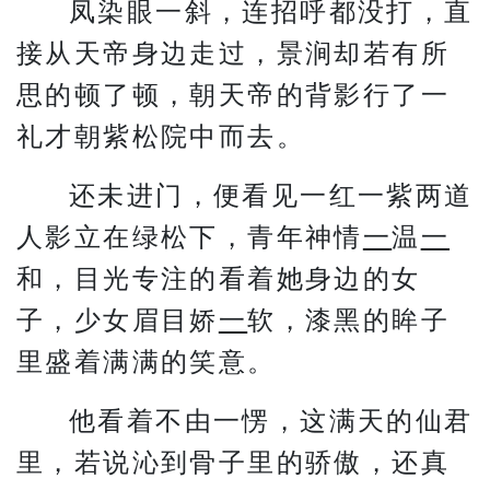
凤染眼一斜，连招呼都没打，直
接从天帝身边走过，景涧却若有所
思的顿了顿，朝天帝的背影行了一
礼才朝紫松院中而去。
还未进门，便看见一红一紫两道
人影立在绿松下，青年神情
一
温
一
和，目光专注的看着她身边的女
子，少女眉目娇
一
软，漆黑的眸子
里盛着满满的笑意。
他看着不由一愣，这满天的仙君
里，若说沁到骨子里的骄傲，还真