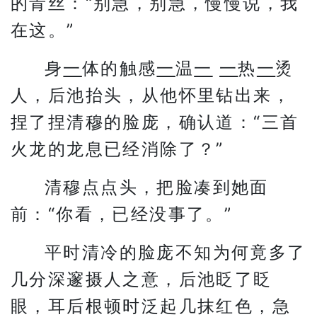
的青丝：“别急，别急，慢慢说，我
在这。”
身
一
体的触感
一
温
一
一
热
一
烫
人，后池抬头，从他怀里钻出来，
捏了捏清穆的脸庞，确认道：“三首
火龙的龙息已经消除了？”
清穆点点头，把脸凑到她面
前：“你看，已经没事了。”
平时清冷的脸庞不知为何竟多了
几分深邃摄人之意，后池眨了眨
眼，耳后根顿时泛起几抹红色，急