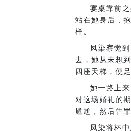
宴桌靠前之
站在她身后，
样。
凤染察觉到
去，她从未想
四座天梯，便
她一路上来
对这场婚礼的
尴尬，然后告
凤染将杯中