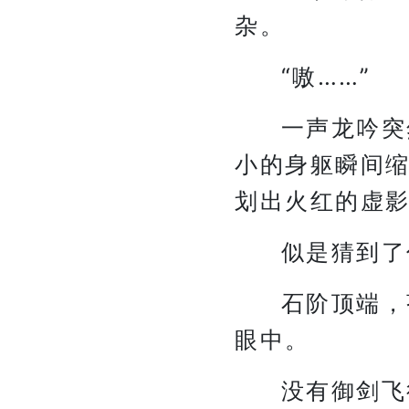
杂。
“嗷……”
一声龙吟突
小的身躯瞬间
划出火红的虚
似是猜到了
石阶顶端，
眼中。
没有御剑飞