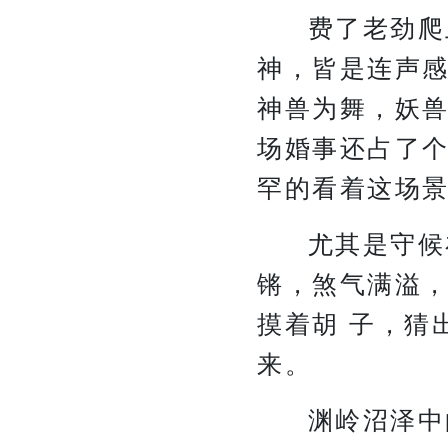
费了老劲爬
神，皆是连声
神兽为舞，妖
场婚事还占了
罕的看着这场
尤其是守候
锵，煞气满溢
摸着胡 子，猜
来。
渊岭沼泽中