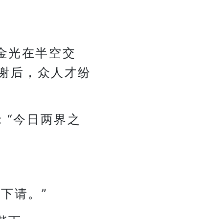
金光在半空交
谢后，众人才纷
：“今日两界之
下请。”