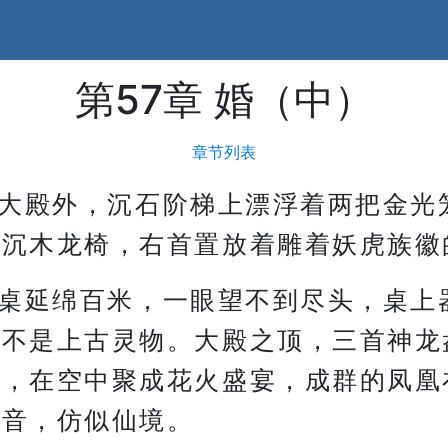
第57章 婚（中）
章节列表
大殿外，沉石阶梯上漂浮着两把金光
红沉木龙椅，右首置放着雕着妖虎族徽
桌延绵百米，一眼望不到尽头，桌上
一不是上古灵物。大殿之顶，三首神龙
球，在空中聚成花火盛宴，成群的凤凰
声音，仿似仙境。