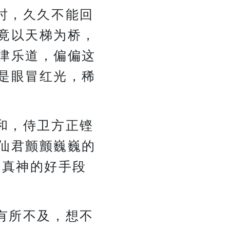
时，久久不能回
竟以天梯为桥，
津乐道，偏偏这
是眼冒红光，稀
和，侍卫方正铿
仙君颤颤巍巍的
玦真神的好手段
有所不及，想不