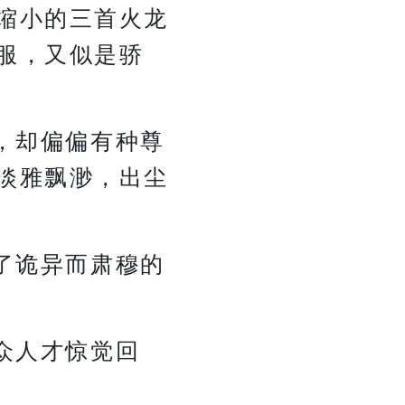
缩小的三首火龙
服，又似是骄
，却偏偏有种尊
淡雅飘渺，出尘
了诡异而肃穆的
众人才惊觉回