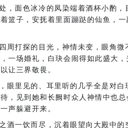
处，面色冰冷的凤染端着酒杯小酌，
抱着篮子，安抚着里面蹦跶的仙鱼，一
四周打探的目光，神情未变，眼角微
到，一场婚礼，白玦会闹得如此盛大，
足以让三界敬畏。
，眼里见的、耳里听的几乎全是对白
期待，见到她和长阙时众人神情中也总
罪一声躲避开来。
之酒一饮而尽，沉着眼望向大殿中的