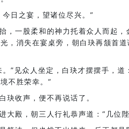
，今日之宴，望诸位尽兴。”
抬，一股柔和的神力托着众人而起，
碎光，消失在宴桌旁，朝白玦再颔首道
来。”见众人坐定，白玦才摆摆手，道
境不胜荣幸。”
白玦收声，便不再说话了。
进大殿，朝三人行礼恭声道：“几位陛