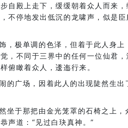
一步自殿上走下，缓缓朝着众人而来，
后，不停地发出低沉的龙啸声，似是臣
饰，极单调的色泽，但着于此人身上
感觉，不同于三界中的任何一位仙君，
这样俯瞰着众人，逶迤行来。
闹的广场，因着此人的出现陡然生出
然坐于那把由金光笼罩的石椅之上，
恭声道：“见过白玦真神。”