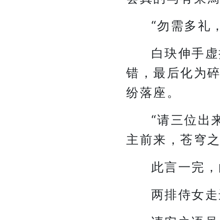
“勿需多礼
白玦伸手虚
错，最后化为
纷落座。
“请三位出
主前来，苍穹之
此言一完，
两排侍女走