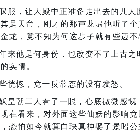
叹服，让大殿中正准备走出去的几人
尤其是天帝，刚才的那声龙啸他听了个
爪金龙，竟不知为何这步子就有些迈不
年来他是何身份，也改变不了上古之
如的实情。
些恍惚，竟一反常态的没有发怒。
妖皇朝二人看了一眼，心底微微感慨
可现在看来，对外面这些仙妖的影响竟
神，恐怕如今就算白玦真神娶了景昭公
焉。