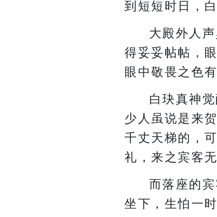
到短短时日，
大殿外人声
得妥妥帖帖，
眼中敬畏之色
白玦真神觉
少人虽说是来
千丈天梯的，
礼，来之宾客
而落座的宾
坐下，生怕一