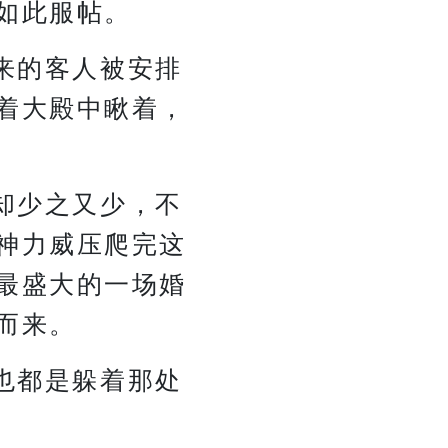
如此服帖。
来的客人被安排
着大殿中瞅着，
却少之又少，不
神力威压爬完这
最盛大的一场婚
而来。
也都是躲着那处