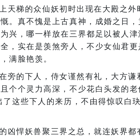
上天梯的众仙妖初时出现在大殿之外
感慨。真不愧是上古真神，成婚之日，
兽为兴，哪一样放在三界都足以被人津
个全，实在是羡煞旁人，不少女仙君更
景，满脸艳羡。
在旁的下人，侍女谨然有礼，大方谦
，且个个灵力高深，不少花白头发的老
出了这些下人的来历，不由得惊叹白
的凶悍妖兽聚三界之总，就连妖界都