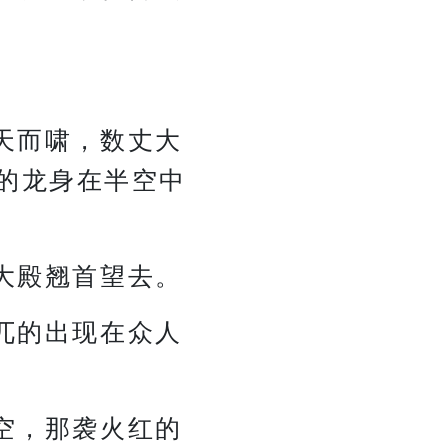
天而啸，数丈大
的龙身在半空中
大殿翘首望去。
兀的出现在众人
空，那袭火红的