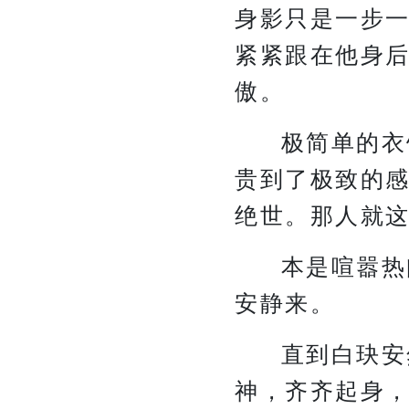
身影只是一步
紧紧跟在他身
傲。
极简单的衣
贵到了极致的
绝世。那人就
本是喧嚣热
安静来。
直到白玦安
神，齐齐起身，