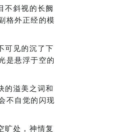
目不斜视的长阙
副格外正经的模
不可见的沉了下
光是悬浮于空的
玦的溢美之词和
会不自觉的闪现
空旷处，神情复