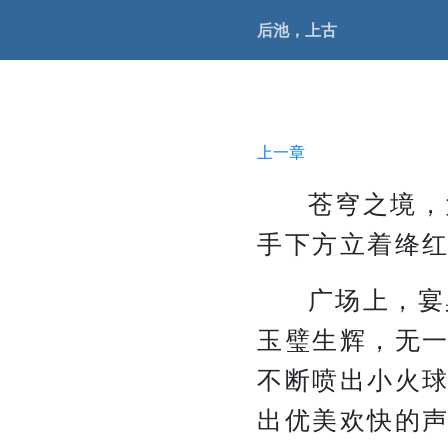
后池，上古
上一章
苍穹之境，
手下方立着绛
广场上，宴
玉璧生辉，无
不断喷出小火
出优美欢快的