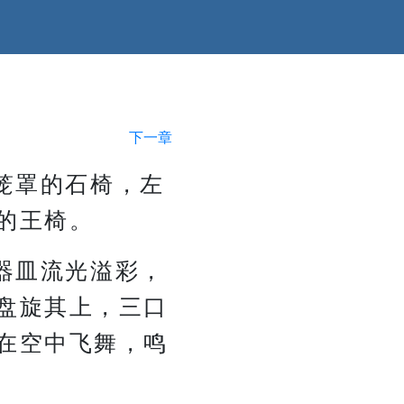
下一章
笼罩的石椅，左
的王椅。
器皿流光溢彩，
盘旋其上，三口
在空中飞舞，鸣