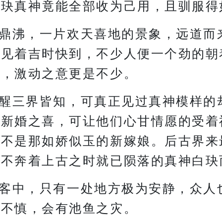
白玦真神竟能全部收为己用，且驯服得
鼎沸，一片欢天喜地的景象，远道而
眼见着吉时快到，不少人便一个劲的朝
有，激动之意更是不少。
醒三界皆知，可真正见过真神模样的
贺新婚之喜，可让他们心甘情愿的受着
可不是那如娇似玉的新嫁娘。后古界来
无不奔着上古之时就已陨落的真神白玦
客中，只有一处地方极为安静，众人
时不慎，会有池鱼之灾。