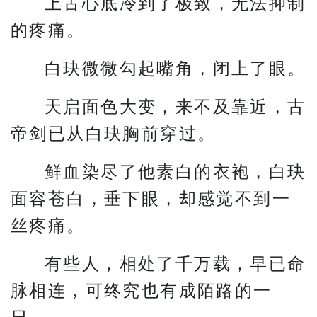
上古心底冷到了极致，无法抑制
的疼痛。
白玦微微勾起嘴角，闭上了眼。
天启面色大变，来不及靠近，古
帝剑已从白玦胸前穿过。
鲜血染尽了他素白的衣袍，白玦
面容苍白，垂下眼，却感觉不到一
丝疼痛。
有些人，相处了千万载，早已命
脉相连，可终究也有成陌路的一